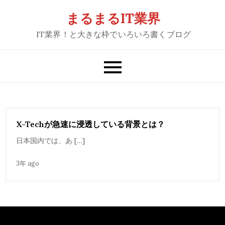
Skip
まるまるIT業界
to
IT業界！と大きな枠でいろいろ書くブログ
content
X-Techが急速に浸透している背景とは？
日本国内では、あ […]
3年 ago