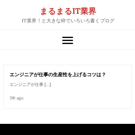
Skip
まるまるIT業界
to
IT業界！と大きな枠でいろいろ書くブログ
content
エンジニアが仕事の生産性を上げるコツは？
エンジニアが仕事 […]
3年 ago